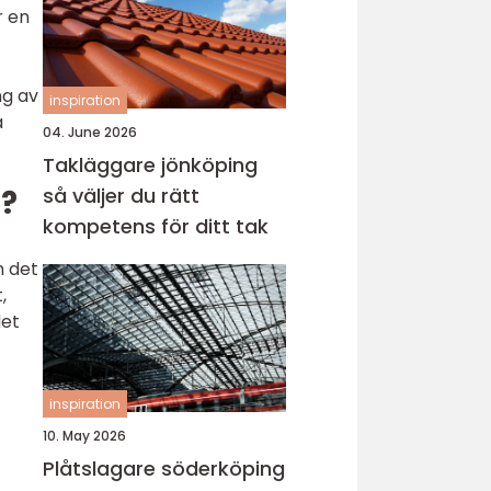
r en
ng av
inspiration
a
04. June 2026
Takläggare jönköping
så väljer du rätt
t?
kompetens för ditt tak
m det
,
det
inspiration
10. May 2026
Plåtslagare söderköping