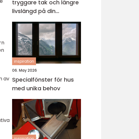
re
tryggare tak och längre
livslängd på din
fastighet
rn
en
inspiration
06. May 2026
n av
Specialfönster för hus
med unika behov
tiva
inspiration