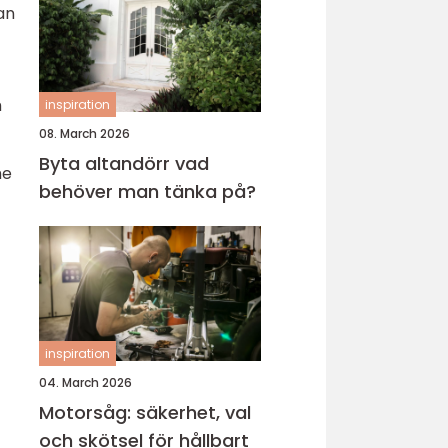
an
h
inspiration
08. March 2026
Byta altandörr vad
me
behöver man tänka på?
inspiration
04. March 2026
Motorsåg: säkerhet, val
och skötsel för hållbart