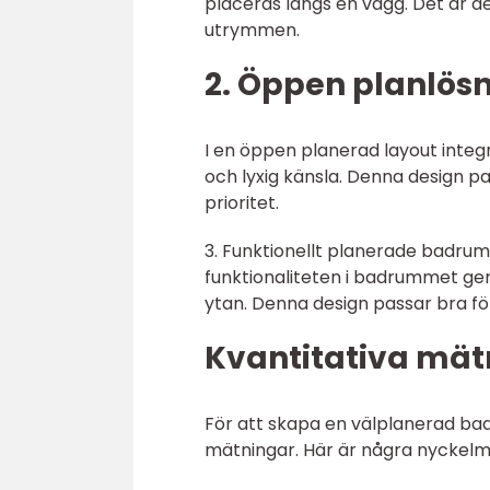
placeras längs en vägg. Det är d
utrymmen.
2. Öppen planlösn
I en öppen planerad layout int
och lyxig känsla. Denna design pa
prioritet.
3. Funktionellt planerade badru
funktionaliteten i badrummet g
ytan. Denna design passar bra f
Kvantitativa mä
För att skapa en välplanerad badr
mätningar. Här är några nyckelm