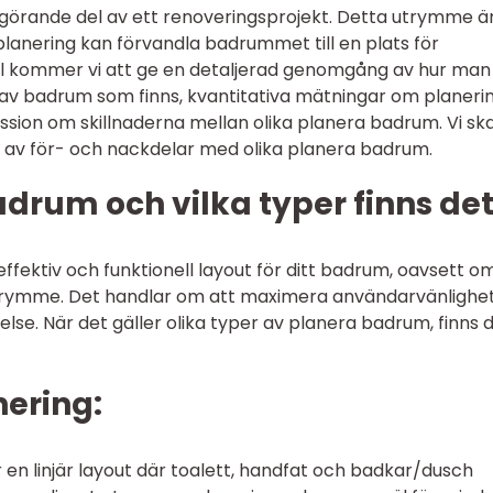
örande del av ett renoveringsprojekt. Detta utrymme ä
 planering kan förvandla badrummet till en plats för
kel kommer vi att ge en detaljerad genomgång av hur man
 av badrum som finns, kvantitativa mätningar om planeri
sion om skillnaderna mellan olika planera badrum. Vi sk
 av för- och nackdelar med olika planera badrum.
drum och vilka typer finns de
ffektiv och funktionell layout för ditt badrum, oavsett o
utrymme. Det handlar om att maximera användarvänlighet
lelse. När det gäller olika typer av planera badrum, finns 
nering:
n linjär layout där toalett, handfat och badkar/dusch