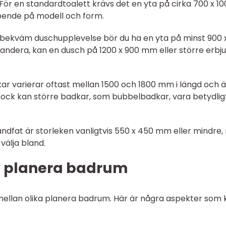
 För en standardtoalett krävs det en yta på cirka 700 x 1
oende på modell och form.
n bekväm duschupplevelse bör du ha en yta på minst 900 
dera, kan en dusch på 1200 x 900 mm eller större erbj
ar varierar oftast mellan 1500 och 1800 mm i längd och ä
Dock kan större badkar, som bubbelbadkar, vara betydlig
 handfat är storleken vanligtvis 550 x 450 mm eller mindre
välja bland.
n planera badrum
r mellan olika planera badrum. Här är några aspekter som