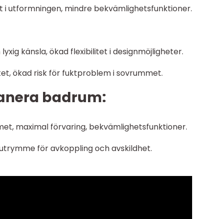
et i utformningen, mindre bekvämlighetsfunktioner.
xig känsla, ökad flexibilitet i designmöjligheter.
tet, ökad risk för fuktproblem i sovrummet.
planera badrum:
et, maximal förvaring, bekvämlighetsfunktioner.
e utrymme för avkoppling och avskildhet.