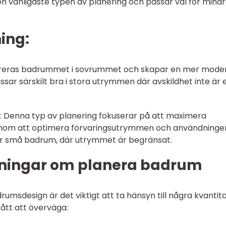
en vanligaste typen av planering och passar väl för mind
ing:
egreras badrummet i sovrummet och skapar en mer mode
ssar särskilt bra i stora utrymmen där avskildhet inte är 
m: Denna typ av planering fokuserar på att maximera
enom att optimera förvaringsutrymmen och användninge
ör små badrum, där utrymmet är begränsat.
tningar om planera badrum
umsdesign är det viktigt att ta hänsyn till några kvantita
ått att överväga: