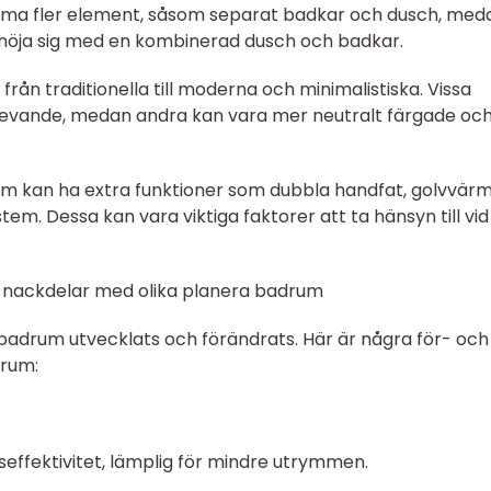
ymma fler element, såsom separat badkar och dusch, med
öja sig med en kombinerad dusch och badkar.
a från traditionella till moderna och minimalistiska. Vissa
levande, medan andra kan vara mer neutralt färgade oc
rum kan ha extra funktioner som dubbla handfat, golvvär
stem. Dessa kan vara viktiga faktorer att ta hänsyn till vid
h nackdelar med olika planera badrum
adrum utvecklats och förändrats. Här är några för- och
drum:
seffektivitet, lämplig för mindre utrymmen.