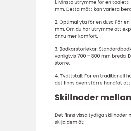
1. Minsta utrymme för en toalett:
mm. Detta mått kan variera ber
2. Optimal yta för en dusc För e
mm. Om du har utrymme att expan
ännu mer komfort.
3. Badkarstorlekar: Standardbadk
vanligtvis 700 – 800 mm breda. 
större.
4. Tvättställ: För en traditionell
det finns även större handfat att 
Skillnader mella
Det finns vissa tydliga skillnade
skilja dem åt: