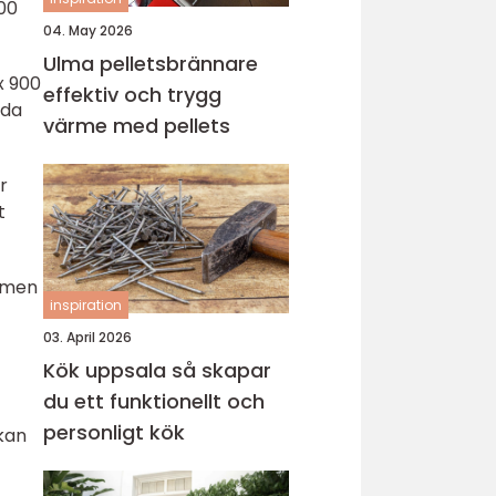
000
04. May 2026
Ulma pelletsbrännare
x 900
effektiv och trygg
uda
värme med pellets
r
t
, men
inspiration
03. April 2026
Kök uppsala så skapar
du ett funktionellt och
personligt kök
 kan