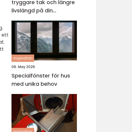
tryggare tak och längre
livslängd på din
fastighet
g.
 ett
at.
tt
inspiration
06. May 2026
Specialfönster för hus
med unika behov
inspiration