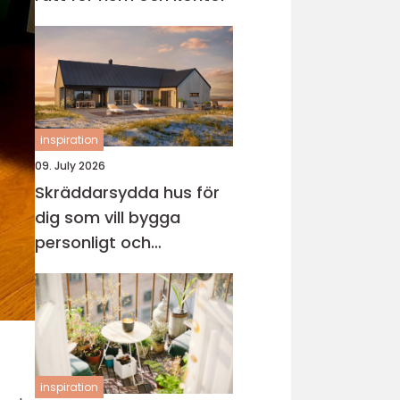
inspiration
09. July 2026
Skräddarsydda hus för
dig som vill bygga
personligt och
genomtänkt
inspiration