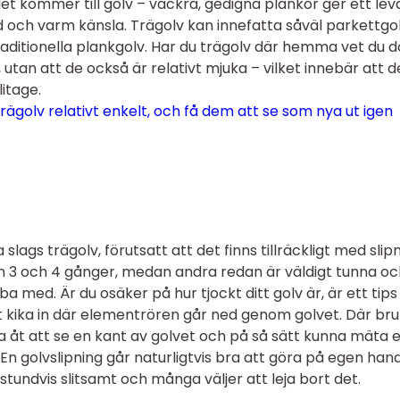
det kommer till golv – vackra, gedigna plankor ger ett le
 och varm känsla. Trägolv kan innefatta såväl parkettgol
raditionella plankgolv. Har du trägolv där hemma vet du 
 utan att de också är relativt mjuka – vilket innebär att d
itage.
rägolv relativt enkelt, och få dem att se som nya ut igen
 slags trägolv, förutsatt att det finns tillräckligt med sli
lan 3 och 4 gånger, medan andra redan är väldigt tunna o
bba med. Är du osäker på hur tjockt ditt golv är, är ett tips
vt kika in där elementrören går ned genom golvet. Där br
 åt att se en kant av golvet och på så sätt kunna mäta e
n golvslipning går naturligtvis bra att göra på egen hand
stundvis slitsamt och många väljer att leja bort det.