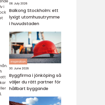
vande
08. July 2026
v i
Balkong Stockholm: ett
dock
lyxigt utomhusutrymme
et
i huvudstaden
inspiration
pmån.
30. June 2026
ch
Byggfirma i jönköping så
 att
väljer du rätt partner för
ukar
ller
hållbart byggande
,