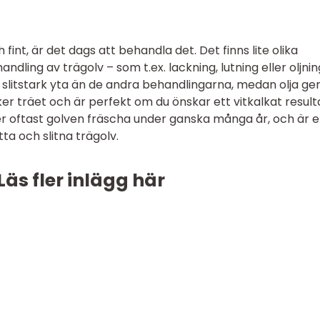
h fint, är det dags att behandla det. Det finns lite olika
andling av trägolv – som t.ex. lackning, lutning eller oljnin
 slitstark yta än de andra behandlingarna, medan olja ger
er träet och är perfekt om du önskar ett vitkalkat result
er oftast golven fräscha under ganska många år, och är e
tta och slitna trägolv.
Läs fler inlägg här