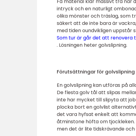
Få material klår massivt trä när 
intryck och en naturligt ombonad
olika mönster och träslag, som t
säkert att de inte bara är vackra,
med tiden oundvikligen uppstår sl
Som tur är går det att renovera t
.
Lösningen heter golvslipning.
Förutsättningar för golvslipning
En golvslipning kan utföras på alla
De flesta golv tål att slipas mel
inte har mycket till slipyta att jo
plocka bort en golvlist alternati
det vara hyfsat enkelt att komma
åtminstone höfta om tjockleken. E
men det är lite tidskrävande och 