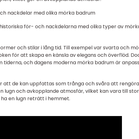
 och nackdelar med olika mörka badrum
e historiska för- och nackdelarna med olika typer av mörk
ormer och stilar i lång tid. Till exempel var svarta och m
poken för att skapa en känsla av elegans och överflöd. Do
nom tiderna, och dagens moderna mörka badrum är anpas
att de kan uppfattas som trånga och svåra att rengöra
n lugn och avkopplande atmosfär, vilket kan vara till stor
l ha en lugn reträtt i hemmet.