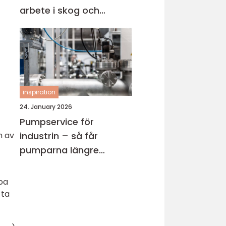
arbete i skog och
trädgård
inspiration
24. January 2026
Pumpservice för
industrin – så får
n av
pumparna längre
livslängd
apa
 ta