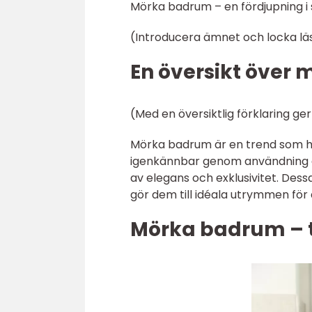
Mörka badrum – en fördjupning i 
(Introducera ämnet och locka lä
En översikt över
(Med en översiktlig förklaring ge
Mörka badrum är en trend som har
igenkännbar genom användning a
av elegans och exklusivitet. Des
gör dem till idéala utrymmen för 
Mörka badrum – t