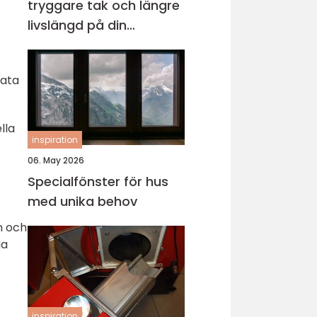
tryggare tak och längre
livslängd på din
fastighet
vata
lla
inspiration
06. May 2026
Specialfönster för hus
med unika behov
n och
ga
inspiration