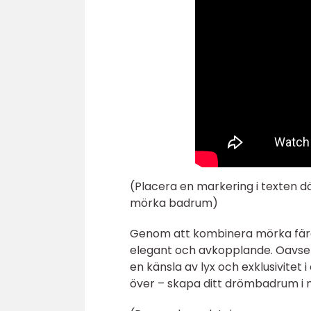
(Placera en markering i texten dä
mörka badrum)
Genom att kombinera mörka färg
elegant och avkopplande. Oavsett 
en känsla av lyx och exklusivitet i
över – skapa ditt drömbadrum i 