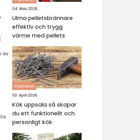
04. May 2026
e
Ulma pelletsbrännare
effektiv och trygg
värme med pellets
t
s av
inspiration
03. April 2026
Kök uppsala så skapar
du ett funktionellt och
nta
personligt kök