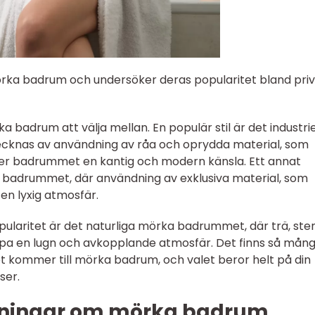
mörka badrum och undersöker deras popularitet bland pri
ka badrum att välja mellan. En populär stil är det industrie
knas av användning av råa och oprydda material, som
 ger badrummet en kantig och modern känsla. Ett annat
a badrummet, där användning av exklusiva material, som
en lyxig atmosfär.
pularitet är det naturliga mörka badrummet, där trä, ste
apa en lugn och avkopplande atmosfär. Det finns så mån
et kommer till mörka badrum, och valet beror helt på din
ser.
tningar om mörka badrum