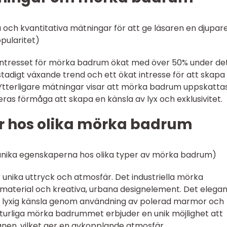
a och kvantitativa mätningar för att ge läsaren en djupar
pularitet)
r intresset för mörka badrum ökat med över 50% under de
stadigt växande trend och ett ökat intresse för att skapa
tterligare mätningar visar att mörka badrum uppskatta
ras förmåga att skapa en känsla av lyx och exklusivitet.
r hos olika mörka badrum
e unika egenskaperna hos olika typer av mörka badrum)
 unika uttryck och atmosfär. Det industriella mörka
aterial och kreativa, urbana designelement. Det elega
lyxig känsla genom användning av polerad marmor och
turliga mörka badrummet erbjuder en unik möjlighet att
nen, vilket ger en avkopplande atmosfär.