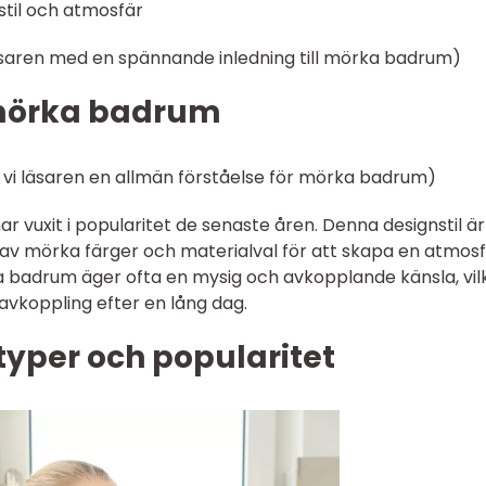
stil och atmosfär
saren med en spännande inledning till mörka badrum)
 mörka badrum
r vi läsaren en allmän förståelse för mörka badrum)
 vuxit i popularitet de senaste åren. Denna designstil är
v mörka färger och materialval för att skapa en atmos
sa badrum äger ofta en mysig och avkopplande känsla, vil
avkoppling efter en lång dag.
yper och popularitet