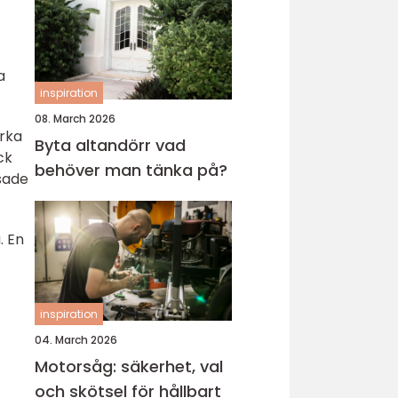
a
inspiration
08. March 2026
örka
Byta altandörr vad
ck
behöver man tänka på?
sade
. En
inspiration
04. March 2026
Motorsåg: säkerhet, val
och skötsel för hållbart