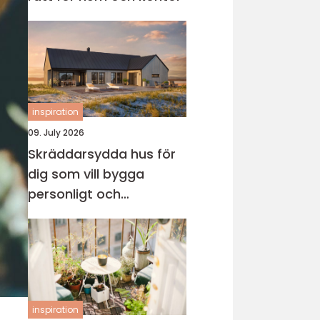
inspiration
09. July 2026
Skräddarsydda hus för
dig som vill bygga
personligt och
genomtänkt
inspiration