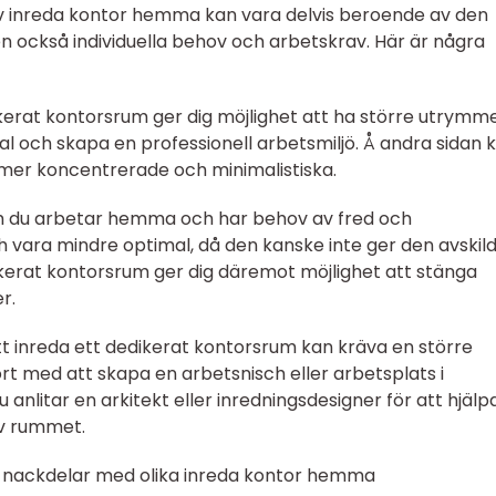
 av inreda kontor hemma kan vara delvis beroende av den
en också individuella behov och arbetskrav. Här är några
erat kontorsrum ger dig möjlighet att ha större utrymme
al och skapa en professionell arbetsmiljö. Å andra sidan 
mer koncentrerade och minimalistiska.
 Om du arbetar hemma och har behov av fred och
 vara mindre optimal, då den kanske inte ger den avskil
kerat kontorsrum ger dig däremot möjlighet att stänga
r.
tt inreda ett dedikerat kontorsrum kan kräva en större
ört med att skapa en arbetsnisch eller arbetsplats i
nlitar en arkitekt eller inredningsdesigner för att hjälpa 
v rummet.
h nackdelar med olika inreda kontor hemma