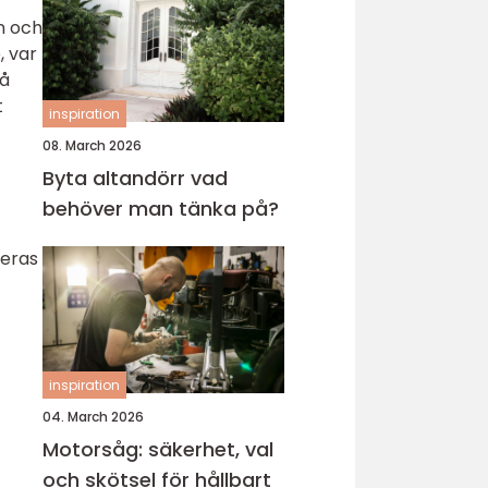
n och
, var
på
t
inspiration
08. March 2026
Byta altandörr vad
behöver man tänka på?
deras
inspiration
04. March 2026
Motorsåg: säkerhet, val
och skötsel för hållbart