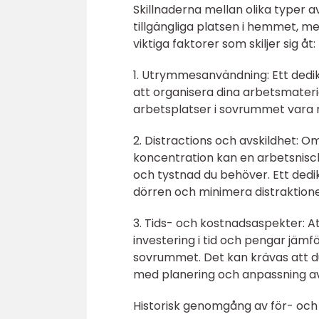
Skillnaderna mellan olika typer
tillgängliga platsen i hemmet, m
viktiga faktorer som skiljer sig åt:
1. Utrymmesanvändning: Ett dedik
att organisera dina arbetsmateri
arbetsplatser i sovrummet vara 
2. Distractions och avskildhet:
koncentration kan en arbetsnisch
och tystnad du behöver. Ett dedi
dörren och minimera distraktione
3. Tids- och kostnadsaspekter: A
investering i tid och pengar jämf
sovrummet. Det kan krävas att du a
med planering och anpassning a
Historisk genomgång av för- oc