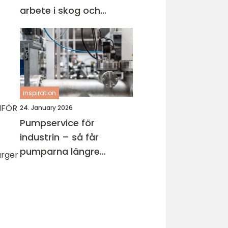
arbete i skog och
trädgård
inspiration
INFÖR
24. January 2026
Pumpservice för
industrin – så får
pumparna längre
ärger
livslängd