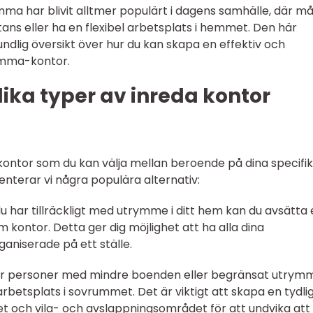
a har blivit alltmer populärt i dagens samhälle, där m
tans eller ha en flexibel arbetsplats i hemmet. Den här
ndlig översikt över hur du kan skapa en effektiv och
hemma-kontor.
lika typer av inreda kontor
kontor som du kan välja mellan beroende på dina specifi
nterar vi några populära alternativ:
u har tillräckligt med utrymme i ditt hem kan du avsätta 
kontor. Detta ger dig möjlighet att ha alla dina
aniserade på ett ställe.
För personer med mindre boenden eller begränsat utrym
arbetsplats i sovrummet. Det är viktigt att skapa en tydli
 och vila- och avslappningsområdet för att undvika att