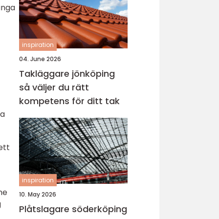
ånga
inspiration
04. June 2026
Takläggare jönköping
så väljer du rätt
kompetens för ditt tak
ka
ett
inspiration
me
10. May 2026
g
Plåtslagare söderköping