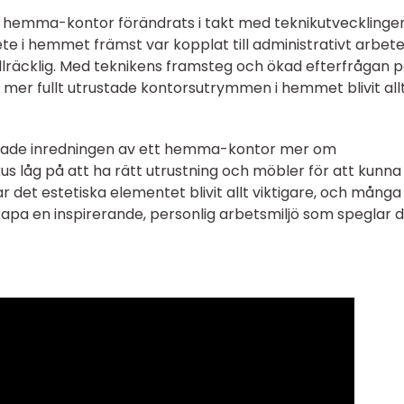
av hemma-kontor förändrats i takt med teknikutvecklinge
ete i hemmet främst var kopplat till administrativt arbete
illräcklig. Med teknikens framsteg och ökad efterfrågan 
 mer fullt utrustade kontorsutrymmen i hemmet blivit all
lade inredningen av ett hemma-kontor mer om
kus låg på att ha rätt utrustning och möbler för att kunna
r det estetiska elementet blivit allt viktigare, och många
kapa en inspirerande, personlig arbetsmiljö som speglar 