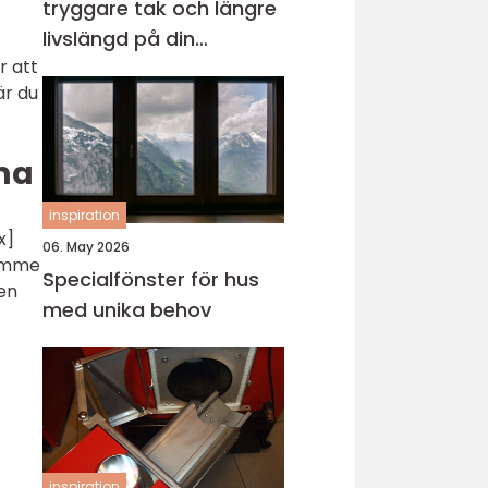
tryggare tak och längre
livslängd på din
r att
fastighet
är du
ma
inspiration
x]
06. May 2026
rymme
Specialfönster för hus
en
med unika behov
inspiration