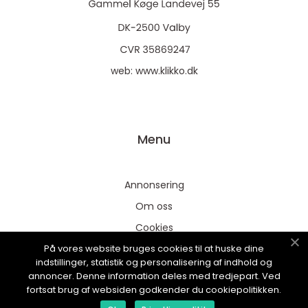
web:
www.klikko.dk
Menu
Annonsering
Om oss
Cookies
På vores website bruges cookies til at huske dine
Kontakta oss
indstillinger, statistik og personalisering af indhold og
Sitemap
annoncer. Denne information deles med tredjepart. Ved
fortsat brug af websiden godkender du cookiepolitikken.