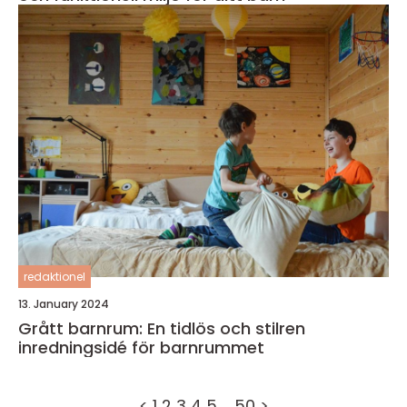
redaktionel
13. January 2024
Grått barnrum: En tidlös och stilren
inredningsidé för barnrummet
<
1
2
3
4
5
…
50
>