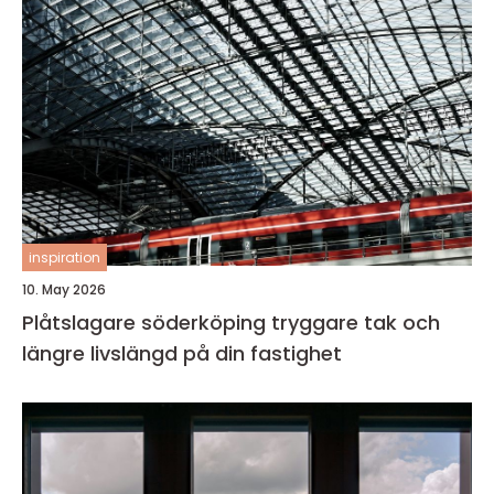
inspiration
10. May 2026
Plåtslagare söderköping tryggare tak och
längre livslängd på din fastighet