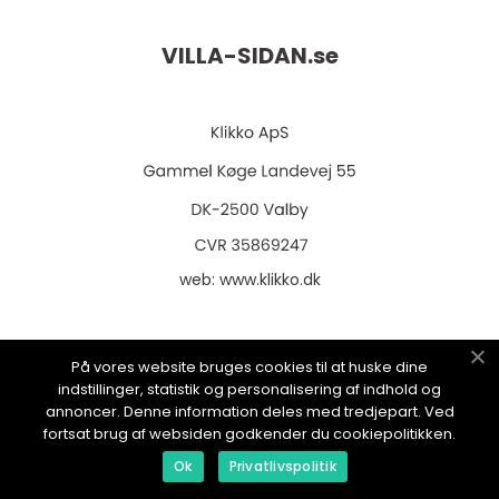
VILLA-SIDAN.
se
web:
www.klikko.dk
På vores website bruges cookies til at huske dine
Menu
indstillinger, statistik og personalisering af indhold og
annoncer. Denne information deles med tredjepart. Ved
fortsat brug af websiden godkender du cookiepolitikken.
Annonsering
Ok
Privatlivspolitik
Om oss