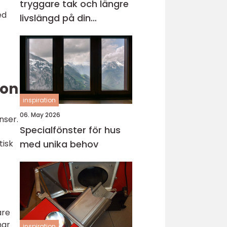
tryggare tak och längre
ed
livslängd på din
fastighet
ion
inspiration
06. May 2026
nser.
Specialfönster för hus
med unika behov
tisk
are
har
inspiration