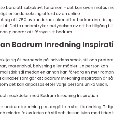
inte bara ett subjektivt fenomen – det kan även mätas m
Enligt en undersökning utförd av en online
et sig att 78% av kunderna söker efter badrum inredning
lut. Detta understryker betydelsen av att ha tillgång till
 man planerar att förnya sitt badrum.
lan Badrum Inredning Inspirat
skilja sig åt beroende på individens smak, stil och prefere
an, materialval, belysning eller möbler. En person kan
imalistisk stil medan en annan kan föredra en mer roman
skillnader som gör att badrum inredning inspiration är så
m det kan anpassas efter varje persons unika vision.
 och nackdelar med Badrum Inredning Inspiration
r badrum inredning genomgått en stor förändring. Tidig
ch mindre fokus lades på stil och design. Men med tiden 