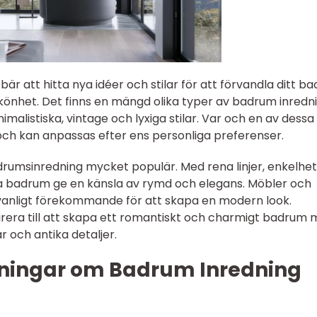
bär att hitta nya idéer och stilar för att förvandla ditt b
 skönhet. Det finns en mängd olika typer av badrum inredn
imalistiska, vintage och lyxiga stilar. Var och en av dessa 
och kan anpassas efter ens personliga preferenser.
rumsinredning mycket populär. Med rena linjer, enkelhe
a badrum ge en känsla av rymd och elegans. Möbler och
är vanligt förekommande för att skapa en modern look.
irera till att skapa ett romantiskt och charmigt badrum
 och antika detaljer.
tningar om Badrum Inredning