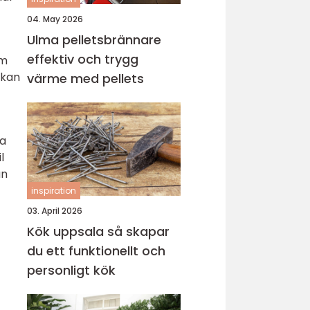
04. May 2026
Ulma pelletsbrännare
effektiv och trygg
um
 kan
värme med pellets
ja
l
an
inspiration
03. April 2026
Kök uppsala så skapar
du ett funktionellt och
personligt kök