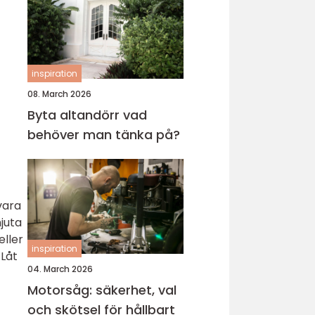
inspiration
08. March 2026
Byta altandörr vad
behöver man tänka på?
vara
juta
eller
inspiration
 Låt
04. March 2026
Motorsåg: säkerhet, val
och skötsel för hållbart