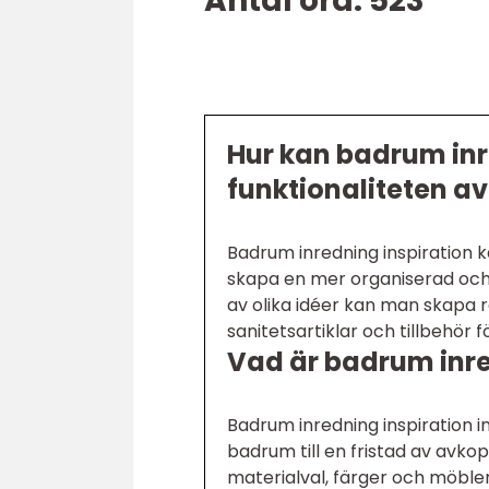
Antal ord: 523
Hur kan badrum inr
funktionaliteten a
Badrum inredning inspiration 
skapa en mer organiserad och
av olika idéer kan man skapa 
sanitetsartiklar och tillbehör 
Vad är badrum inre
Badrum inredning inspiration in
badrum till en fristad av avkop
materialval, färger och möble