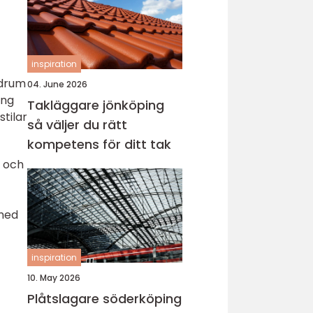
inspiration
adrum
04. June 2026
ing
Takläggare jönköping
stilar
så väljer du rätt
kompetens för ditt tak
t och
 med
inspiration
10. May 2026
Plåtslagare söderköping