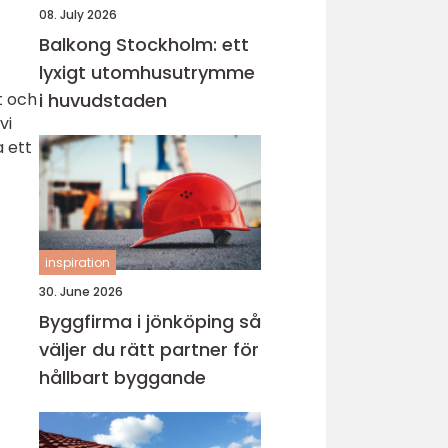
08. July 2026
Balkong Stockholm: ett
lyxigt utomhusutrymme
lt och
i huvudstaden
vi
a ett
inspiration
30. June 2026
Byggfirma i jönköping så
väljer du rätt partner för
hållbart byggande