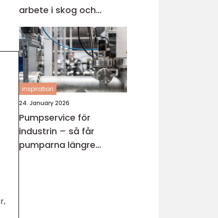
arbete i skog och
trädgård
inspiration
24. January 2026
Pumpservice för
industrin – så får
pumparna längre
livslängd
r,