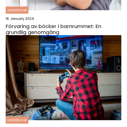
redaktionel
18. January 2024
Förvaring av böcker i barnrummet: En
grundlig genomgång
redaktionel