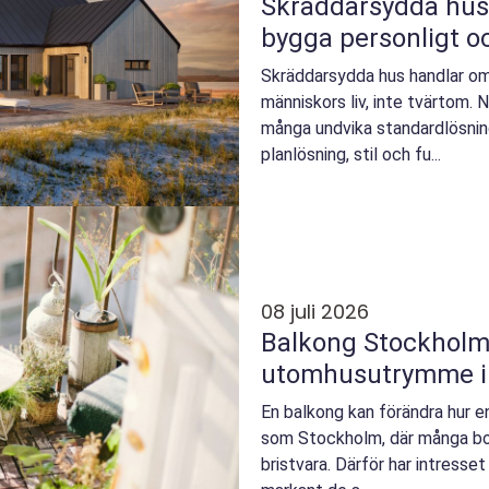
Skräddarsydda hus f
bygga personligt 
Skräddarsydda hus handlar om
människors liv, inte tvärtom. N
många undvika standardlösning
planlösning, stil och fu...
08 juli 2026
Balkong Stockholm: 
utomhusutrymme i
En balkong kan förändra hur e
som Stockholm, där många bor i
bristvara. Därför har intress