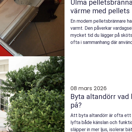
Ulma pelletsbrännare effektiv och
värme med pellets
En modern pelletsbrännare han
varmt. Den påverkar vardagse
mycket tid du lägger på sköt
ofta i sammanhang där använd
driftsäkerhet, enkel ser...
08 mars 2026
Byta altandörr vad behöver man tänka
på?
Att byta altandörr är ofta et
lyfta både känslan och funkti
släpper in mer ljus, isolerar 