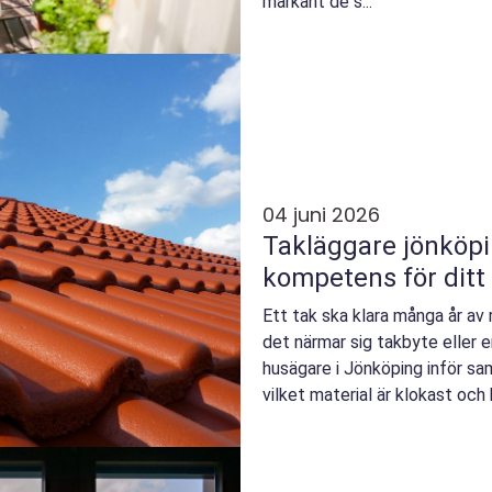
markant de s...
04 juni 2026
Takläggare jönköping så väljer d
kompetens för ditt
Ett tak ska klara många år av r
det närmar sig takbyte eller 
husägare i Jönköping inför sa
vilket material är klokast och 