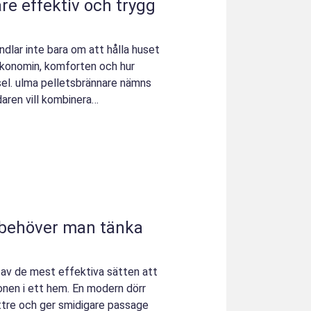
 trygg
dlar inte bara om att hålla huset
konomin, komforten och hur
sel. ulma pelletsbrännare nämns
aren vill kombinera
t av de mest effektiva sätten att
onen i ett hem. En modern dörr
bättre och ger smidigare passage