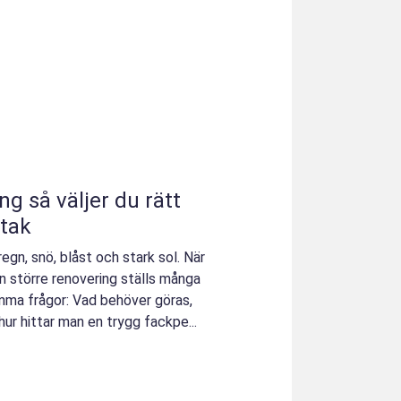
u rätt
 tak
egn, snö, blåst och stark sol. När
en större renovering ställs många
mma frågor: Vad behöver göras,
hur hittar man en trygg fackpe...