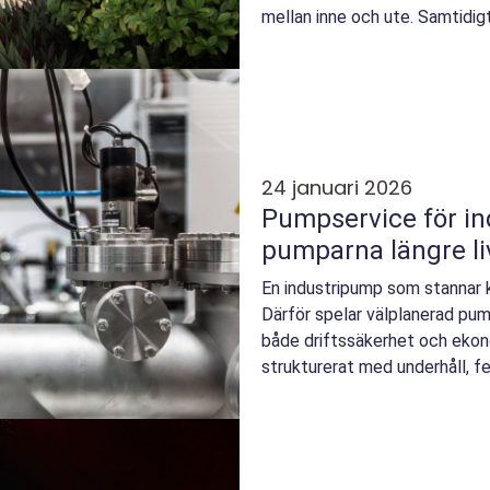
mellan inne och ute. Samtidigt
o...
24 januari 2026
Pumpservice för ind
pumparna längre li
En industripump som stannar 
Därför spelar välplanerad pum
både driftssäkerhet och ekon
strukturerat med underhåll, fel